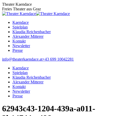
Zum
Theater Kaendace
Inhalt
Freies Theater aus Graz
springen
Kaendace
Spielplan
Klaudia Reichenbacher
Alexander Mitterer
Kontakt
Newsletter
Presse
Facebook
info@theaterkaendace.at
‭+43 699 10042281‬
page
Kaendace
opens
Spielplan
in
Klaudia Reichenbacher
new
Alexander Mitterer
window
Kontakt
Newsletter
Presse
62943c43-1204-439a-a011-