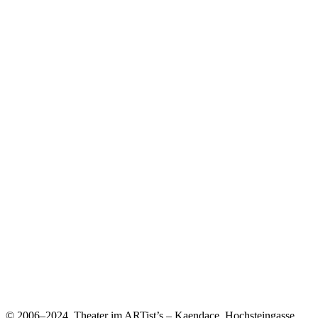
© 2006–2024. Theater im ARTist’s – Kaendace, Hochsteingasse