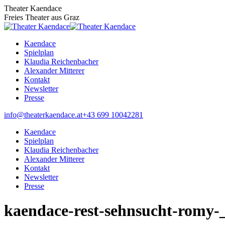
Zum
Theater Kaendace
Inhalt
Freies Theater aus Graz
springen
Kaendace
Spielplan
Klaudia Reichenbacher
Alexander Mitterer
Kontakt
Newsletter
Presse
Facebook
info@theaterkaendace.at
‭+43 699 10042281‬
page
Kaendace
opens
Spielplan
in
Klaudia Reichenbacher
new
Alexander Mitterer
window
Kontakt
Newsletter
Presse
kaendace-rest-sehnsucht-romy-