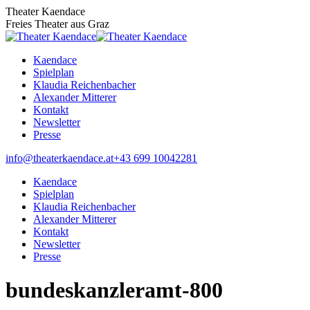
Zum
Theater Kaendace
Inhalt
Freies Theater aus Graz
springen
Kaendace
Spielplan
Klaudia Reichenbacher
Alexander Mitterer
Kontakt
Newsletter
Presse
Facebook
info@theaterkaendace.at
‭+43 699 10042281‬
page
Kaendace
opens
Spielplan
in
Klaudia Reichenbacher
new
Alexander Mitterer
window
Kontakt
Newsletter
Presse
bundeskanzleramt-800