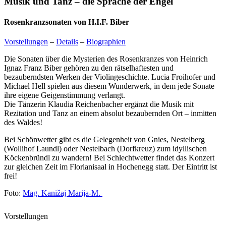
Musik und Tanz – die Sprache der Engel
Rosenkranzsonaten von H.I.F. Biber
Vorstellungen
–
Details
–
Biographien
Die Sonaten über die Mysterien des Rosenkranzes von Heinrich
Ignaz Franz Biber gehören zu den rätselhaftesten und
bezauberndsten Werken der Violingeschichte. Lucia Froihofer und
Michael Hell spielen aus diesem Wunderwerk, in dem jede Sonate
ihre eigene Geigenstimmung verlangt.
Die Tänzerin Klaudia Reichenbacher ergänzt die Musik mit
Rezitation und Tanz an einem absolut bezaubernden Ort – inmitten
des Waldes!
Bei Schönwetter gibt es die Gelegenheit von Gnies, Nestelberg
(Wollihof Laundl) oder Nestelbach (Dorfkreuz) zum idyllischen
Köckenbründl zu wandern! Bei Schlechtwetter findet das Konzert
zur gleichen Zeit im Florianisaal in Hochenegg statt. Der Eintritt ist
frei!
Foto:
Mag. Kanižaj Marija-M.
Vorstellungen