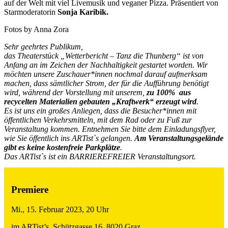
auf der Welt mit viel Livemusik und veganer Pizza. Präsentiert von
Starmoderatorin
Sonja Karibik.
Fotos by Anna Zora
Sehr geehrtes Publikum,
das Theaterstück „Wetterbericht – Tanz die Thunberg“ ist von
Anfang an im Zeichen der Nachhaltigkeit gestartet worden. Wir
möchten unsere Zuschauer*innen nochmal darauf aufmerksam
machen, dass sämtlicher Strom, der für die Aufführung benötigt
wird, während der Vorstellung mit unserem,
zu 100% aus
recycelten Materialien gebauten „Kraftwerk“ erzeugt wird
.
Es ist uns ein großes Anliegen, dass die Besucher*innen mit
öffentlichen Verkehrsmitteln, mit dem Rad oder zu Fuß zur
Veranstaltung kommen. Entnehmen Sie bitte dem Einladungsflyer,
wie Sie öffentlich ins ARTist`s gelangen.
Am Veranstaltungsgelände
gibt es keine kostenfreie Parkplätze
.
Das ARTist`s ist ein BARRIEREFREIER Veranstaltungsort.
Premiere
Mi., 15. Februar 2023, 20 Uhr
im ARTist’s, Schützgasse 16, 8020 Graz