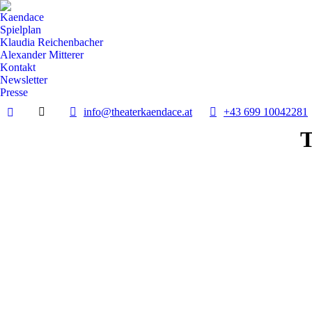
Kaendace
Spielplan
Klaudia Reichenbacher
Alexander Mitterer
Kontakt
Newsletter
Presse
info@theaterkaendace.at
‭+43 699 10042281‬
Facebook
T
page
opens
in
new
window